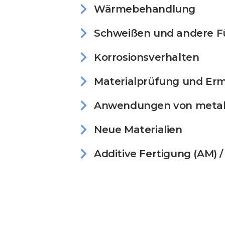
chevron_right
Wärmebehandlung
chevron_right
Schweißen und andere F
chevron_right
Korrosionsverhalten
chevron_right
Materialprüfung und E
chevron_right
Anwendungen von metall
chevron_right
Neue Materialien
chevron_right
Additive Fertigung (AM) 