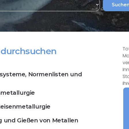
Suche
To
e durchsuchen
Ma
ve
In
systeme, Normenlisten und
St
Ih
nmetallurgie
teisenmetallurgie
g und Gießen von Metallen