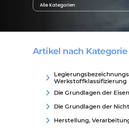
Artikel nach Kategori
chevron_right
Legierungsbezeichnungs
Werkstoffklassifizierung
chevron_right
Die Grundlagen der Eise
chevron_right
Die Grundlagen der Nich
chevron_right
Herstellung, Verarbeitun