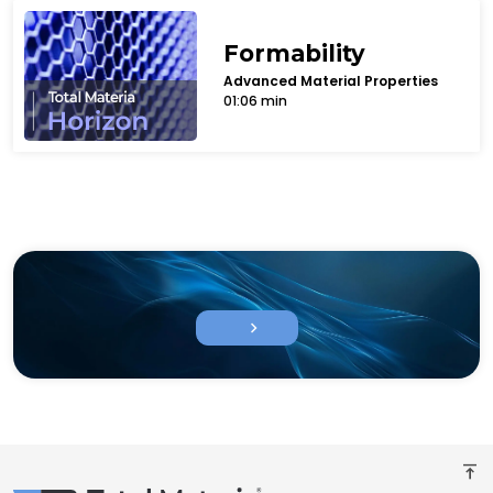
Formability
Advanced Material Properties
01:06 min
chevron_right
vertical_align_top