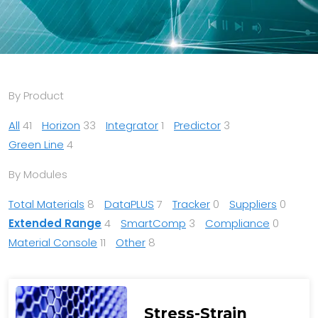
By Product
All
41
Horizon
33
Integrator
1
Predictor
3
Green Line
4
By Modules
Total Materials
8
DataPLUS
7
Tracker
0
Suppliers
0
Extended Range
4
SmartComp
3
Compliance
0
Material Console
11
Other
8
Stress-Strain