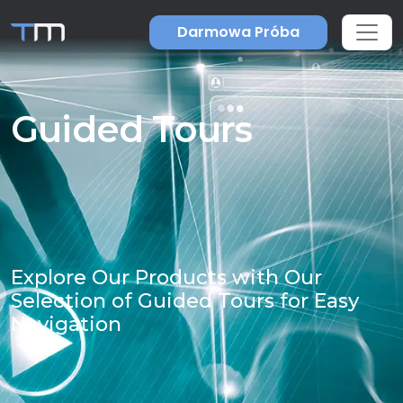
Darmowa Próba
Guided Tours
Explore Our Products with Our
Selection of Guided Tours for Easy
Navigation