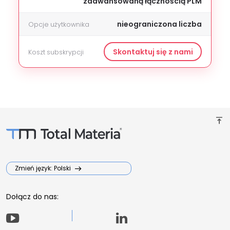
zaawansowaną łącznością PLM
nieograniczona liczba
Opcje użytkownika
Skontaktuj się z nami
Koszt subskrypcji
vertical_align_top
Zmień język: Polski
Dołącz do nas: