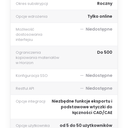
Roczny
Okres subskrypcji
Tylko online
Opcje wdrożenia
Niedostępne
Możliwość
dostosowania
interfejsu
Do 500
Ograniczenia
kopiowania materiałów
w Horizon
Niedostępne
Konfiguracja SSO
Niedostępne
Restful API
Niezbędne funkcje eksportu i
Opcje integracji
podstawowe wtyczki do
łączności CAD/CAE
od 5 do 50 użytkowników
Opcje użytkownika