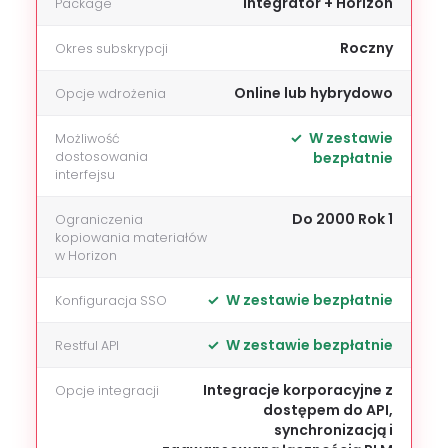
Integrator + Horizon
Package
Roczny
Okres subskrypcji
Online lub hybrydowo
Opcje wdrożenia
W zestawie
Możliwość
dostosowania
bezpłatnie
interfejsu
Do 2000 Rok 1
Ograniczenia
kopiowania materiałów
w Horizon
W zestawie bezpłatnie
Konfiguracja SSO
W zestawie bezpłatnie
Restful API
Integracje korporacyjne z
Opcje integracji
dostępem do API,
synchronizacją i