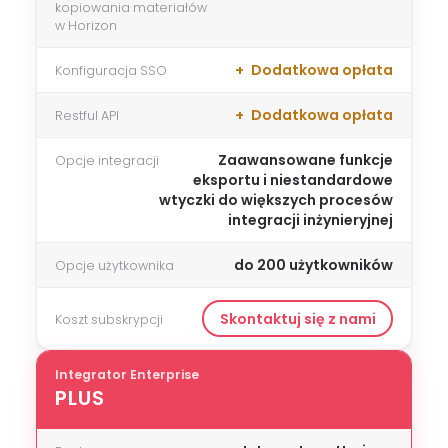
kopiowania materiałów
w Horizon
Dodatkowa opłata
Konfiguracja SSO
Dodatkowa opłata
Restful API
Zaawansowane funkcje
Opcje integracji
eksportu i niestandardowe
wtyczki do większych procesów
integracji inżynieryjnej
do 200 użytkowników
Opcje użytkownika
Skontaktuj się z nami
Koszt subskrypcji
Integrator Enterprise
PLUS