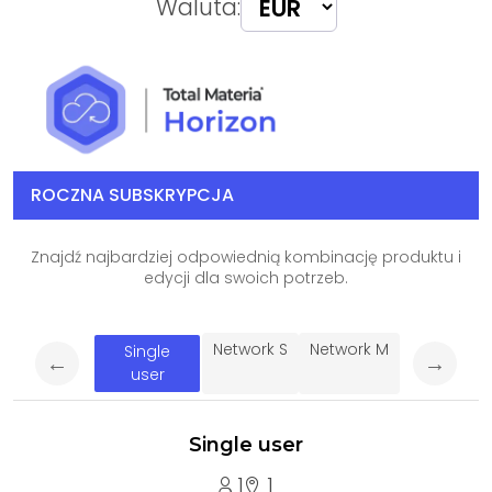
Waluta:
ROCZNA SUBSKRYPCJA
Znajdź najbardziej odpowiednią kombinację produktu i
edycji dla swoich potrzeb.
Network S
Network M
Single
←
→
user
Single user
1
1