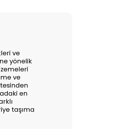
leri ve
ine yönelik
lzemeleri
örme ve
stesinden
sadaki en
arklı
riye taşıma