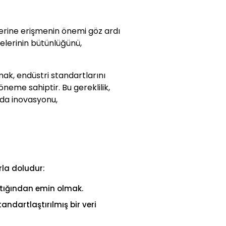
ilerine erişmenin önemi göz ardı
jelerinin bütünlüğünü,
ak, endüstri standartlarını
eme sahiptir. Bu gereklilik,
rda inovasyonu,
rla doludur:
ıttığından emin olmak.
tandartlaştırılmış bir veri