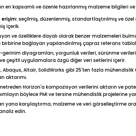
ın en kapsamlı ve özenle hazırlanmış malzeme bilgileri ve
erişim:
seçilmiş, düzenlenmiş, standartlaştırılmış ve özel
ş içerik.
on ve özelliklere dayalı olarak benzer malzemeleri bulma
 birbirine bağlayan yapılandırılmış çapraz referans tablol
-gerinim diyagramları, yorgunluk verileri, sürünme veriler
 çeşitli uygulamalara özgü diğer veri setlerini içerir.
 Abaqus, Altair, SolidWorks gibi 25'ten fazla mühendisli
an aktarımı.
etreden Horizon'a kompozisyon verilerini aktarın ve paten
nımlayın böylece PMI ve tersine mühendislik projelerine ya
 yana karşılaştırma, malzeme ve veri görselleştirme araç
 analiz edin.