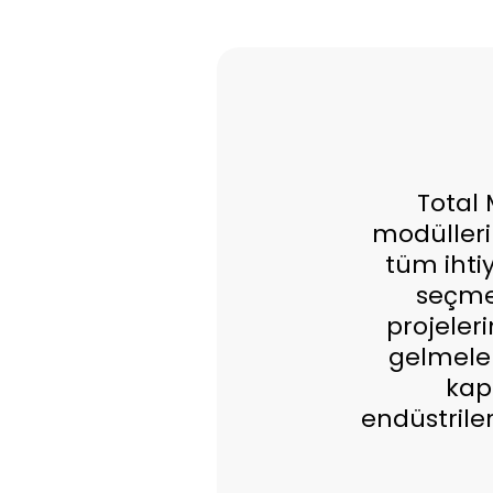
Total 
modülleri 
tüm ihti
seçme,
projeler
gelmeler
kaps
endüstrile