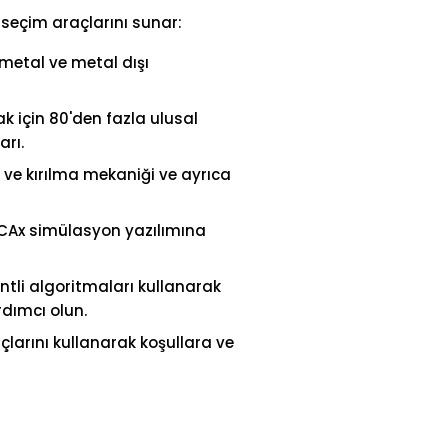
 seçim araçlarını sunar:
 metal ve metal dışı
k için 80'den fazla ulusal
arı.
i ve kırılma mekaniği ve ayrıca
k CAx simülasyon yazılımına
tli algoritmaları kullanarak
rdımcı olun.
larını kullanarak koşullara ve