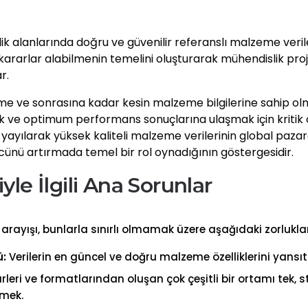
slik alanlarında doğru ve güvenilir referanslı malzeme ver
li kararlar alabilmenin temelini oluşturarak mühendislik pro
r.
e ve sonrasına kadar kesin malzeme bilgilerine sahip olm
ve optimum performans sonuçlarına ulaşmak için kritik ön
yayılarak yüksek kaliteli malzeme verilerinin global paza
ücünü artırmada temel bir rol oynadığının göstergesidir.
le İlgili Ana Sorunlar
 arayışı, bunlarla sınırlı olmamak üzere aşağıdaki zorlukla
ü:
Verilerin en güncel ve doğru malzeme özelliklerini yans
ürleri ve formatlarından oluşan çok çeşitli bir ortamı tek, s
mek.