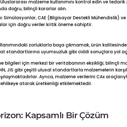
Uluslararası malzeme kullanımını kontrol edin ve tedarik z
 doğru, bilinçli kararlar alın.
ı:
Simülasyonlar, CAE (Bilgisayar Destekli Mühendislik) ve 
ar için doğru veriler kritik öneme sahiptir.
ullanımındaki zorluklarla başa çıkmamak, ürün kalitesinde
t standartlarına uyumsuzluk gibi ciddi sonuçlara yol aça
lgileri için merkezi bir veritabanının eksikliği, bilinçli m
, JIS gibi çeşitli ulusal standartlarla malzemelerin karşıl
rşılaşmaktadırlar. Ayrıca, malzeme verilerini CAx araçları
tehlikeye atarak üretkenliği etkilemektedir.
orizon: Kapsamlı Bir Çözüm