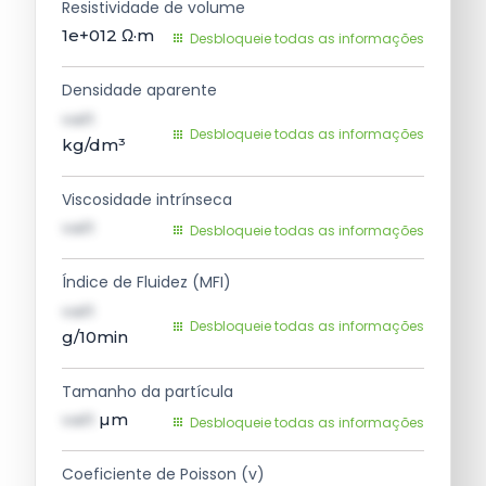
Resistividade de volume
1e+012
Ω·m
Desbloqueie todas as informações
Densidade aparente
val1
Desbloqueie todas as informações
kg/dm³
Viscosidade intrínseca
val1
Desbloqueie todas as informações
Índice de Fluidez (MFI)
val1
Desbloqueie todas as informações
g/10min
Tamanho da partícula
val1
µm
Desbloqueie todas as informações
Coeficiente de Poisson (v)