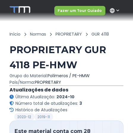
language
Fazer um Tour Guiado
Início
Normas
PROPRIETARY
GUR 4118
PROPRIETARY GUR
4118 PE-HMW
Grupo do Material:
Polímeros / PE-HMW
País/Norma:
PROPRIETARY
Atualizações de dados
Última Atualização:
2024-10
Número total de atualizações:
3
Histórico de Atualizações
2023-12
2019-11
Este material conta com 28