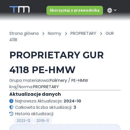
language
Skorzystaj z przewodnika
Strona główna
Normy
PROPRIETARY
GUR
4118
PROPRIETARY GUR
4118 PE-HMW
Grupa materiałowa:
Polimery / PE-HMW
Kraj/Norma:
PROPRIETARY
Aktualizacje danych
Najnowsza Aktualizacja:
2024-10
Całkowita liczba aktualizacji:
3
Historia aktualizacji
2023-12
2019-11