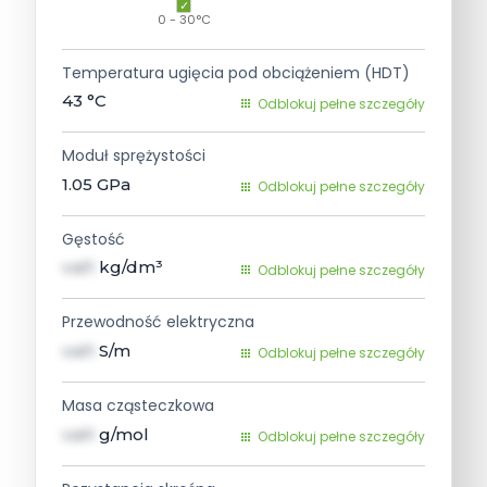
0 - 30°C
Temperatura ugięcia pod obciążeniem (HDT)
43
°C
Odblokuj pełne szczegóły
Moduł sprężystości
1.05
GPa
Odblokuj pełne szczegóły
Gęstość
val1
kg/dm³
Odblokuj pełne szczegóły
Przewodność elektryczna
val1
S/m
Odblokuj pełne szczegóły
Masa cząsteczkowa
val1
g/mol
Odblokuj pełne szczegóły