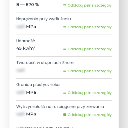
8 — 870
%
Odblokuj pełne szczegóły
Naprężenia przy wydłużeniu
val1
MPa
Odblokuj pełne szczegóły
Udarność
45
kJ/m²
Odblokuj pełne szczegóły
Twardość w stopniach Shore
val1
Odblokuj pełne szczegóły
Granica plastyczności
val1
MPa
Odblokuj pełne szczegóły
Wytrzymałość na rozciąganie przy zerwaniu
val1
MPa
Odblokuj pełne szczegóły