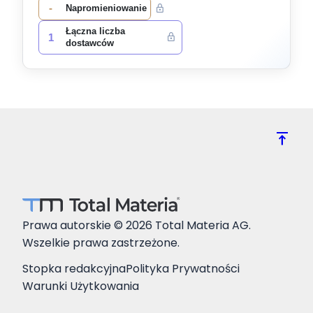
-
Napromieniowanie
Łączna liczba
1
dostawców
vertical_align_top
Prawa autorskie © 2026 Total Materia AG.
Wszelkie prawa zastrzeżone.
Stopka redakcyjna
Polityka Prywatności
Warunki Użytkowania