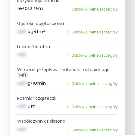
Rezystancja skrośna
1e+012
Ω·m
Odblokuj pełne szczegóły
Gęstość objętościowa
val1
kg/dm³
Odblokuj pełne szczegóły
Lepkość istotna
val1
Odblokuj pełne szczegóły
Wskaźnik przepływu materiału roztopionego
(MFI)
val1
g/10min
Odblokuj pełne szczegóły
Rozmiar cząsteczk
val1
µm
Odblokuj pełne szczegóły
Współczynnik Poissona
val1
Odblokuj pełne szczegóły