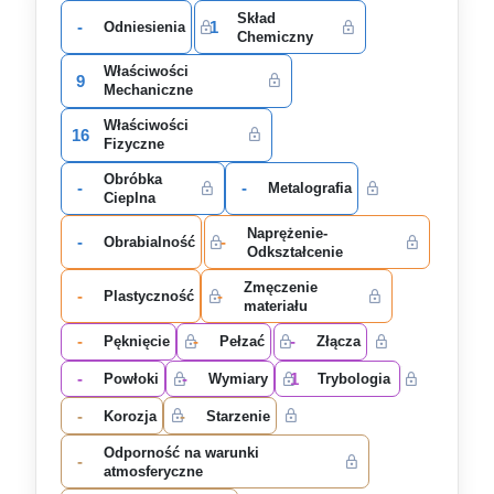
Skład
-
1
Odniesienia
Chemiczny
Właściwości
9
Mechaniczne
Właściwości
16
Fizyczne
Obróbka
-
-
Metalografia
Cieplna
Naprężenie-
-
-
Obrabialność
Odkształcenie
Zmęczenie
-
-
Plastyczność
materiału
-
-
-
Pęknięcie
Pełzać
Złącza
-
-
1
Powłoki
Wymiary
Trybologia
-
-
Korozja
Starzenie
Odporność na warunki
-
atmosferyczne