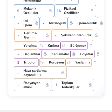
Referanslar
Mekanik
Fiziksel
9
16
Özellikler
Özellikler
Isıl
-
-
-
Metalografi
İşlenebilirlik
İşlem
Gerilme-
-
-
Şekillendirilebilirlik
Gerinim
-
-
-
Yorulma
Kırılma
Sürünmek
-
-
-
Bağlantılar
Kaplamalar
Boyutlar
1
-
-
Triboloji
Korozyon
Yaşlanma
Hava şartlarına
-
dayanıklılık
Radyasyon
Toplam
-
1
etkisi
Tedarikçiler