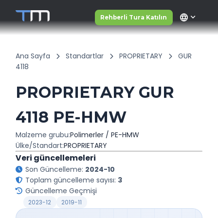
language
Rehberli Tura Katılın
Ana Sayfa
Standartlar
PROPRIETARY
GUR
4118
PROPRIETARY GUR
4118 PE-HMW
Malzeme grubu:
Polimerler / PE-HMW
Ülke/Standart:
PROPRIETARY
Veri güncellemeleri
Son Güncelleme:
2024-10
Toplam güncelleme sayısı:
3
Güncelleme Geçmişi
2023-12
2019-11