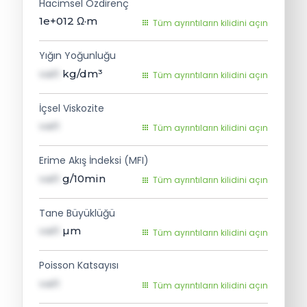
Hacimsel Özdirenç
1e+012
Ω·m
Tüm ayrıntıların kilidini açın
Yığın Yoğunluğu
val1
kg/dm³
Tüm ayrıntıların kilidini açın
İçsel Viskozite
val1
Tüm ayrıntıların kilidini açın
Erime Akış İndeksi (MFI)
val1
g/10min
Tüm ayrıntıların kilidini açın
Tane Büyüklüğü
val1
µm
Tüm ayrıntıların kilidini açın
Poisson Katsayısı
val1
Tüm ayrıntıların kilidini açın