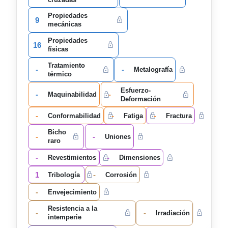
Propiedades
9
mecánicas
Propiedades
16
físicas
Tratamiento
-
-
Metalografía
térmico
Esfuerzo-
-
-
Maquinabilidad
Deformación
-
-
-
Conformabilidad
Fatiga
Fractura
Bicho
-
-
Uniones
raro
-
-
Revestimientos
Dimensiones
1
-
Tribología
Corrosión
-
Envejecimiento
Resistencia a la
-
-
Irradiación
intemperie