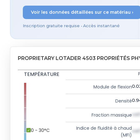
Voir les données détaillées sur ce matériau ›
Inscription gratuite requise • Accès instantané
PROPRIETARY LOTADER 4503 PROPRIÉTÉS PH
TEMPÉRATURE
0.0
Module de flexion
0.9
Densité
val
Fraction massique
Indice de fluidité à chaud
0 - 30°C
val
(MFI)