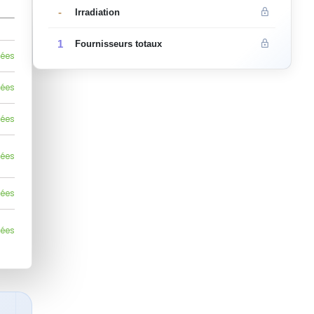
-
Irradiation
1
Fournisseurs totaux
lées
lées
lées
lées
lées
lées