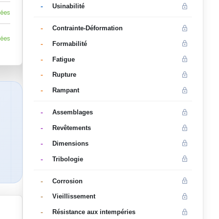
-
Usinabilité
lées
-
Contrainte-Déformation
lées
-
Formabilité
-
Fatigue
-
Rupture
-
Rampant
-
Assemblages
-
Revêtements
-
Dimensions
-
Tribologie
-
Corrosion
-
Vieillissement
-
Résistance aux intempéries