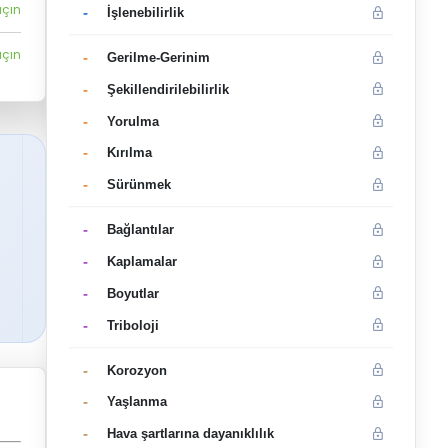
açın
-
İşlenebilirlik
açın
-
Gerilme-Gerinim
-
Şekillendirilebilirlik
-
Yorulma
-
Kırılma
-
Sürünmek
-
Bağlantılar
-
Kaplamalar
-
Boyutlar
-
Triboloji
-
Korozyon
-
Yaşlanma
-
Hava şartlarına dayanıklılık