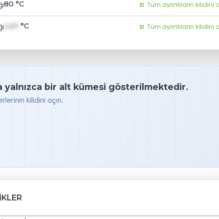
80
°C
ğı
Tüm ayrıntıların kilidini 
val1
°C
ğı
Tüm ayrıntıların kilidini 
a yalnızca bir alt kümesi gösterilmektedir.
lerinin kilidini açın.
IKLER