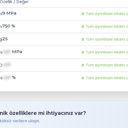
Özellik / Değer
9
MPa
mi
Tüm ayrıntıların kilidini 
750
%
i
Tüm ayrıntıların kilidini 
25
ği
Tüm ayrıntıların kilidini 
val1
MPa
ı
Tüm ayrıntıların kilidini 
val1
 D
Tüm ayrıntıların kilidini 
val1
%
i
Tüm ayrıntıların kilidini 
k özelliklere mi ihtiyacınız var?
iksiz verilere ulaşın.