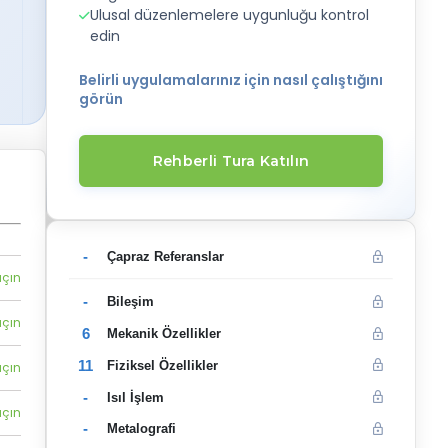
Ulusal düzenlemelere uygunluğu kontrol
edin
Belirli uygulamalarınız için nasıl çalıştığını
görün
Rehberli Tura Katılın
-
Çapraz Referanslar
açın
-
Bileşim
açın
6
Mekanik Özellikler
11
Fiziksel Özellikler
açın
-
Isıl İşlem
açın
-
Metalografi