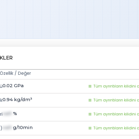
IKLER
Özellik / Değer
0.02
GPa
ü
Tüm ayrıntıların kilidini 
0.94
kg/dm³
k
Tüm ayrıntıların kilidini 
val1
%
ri
Tüm ayrıntıların kilidini 
val1
g/10min
I)
Tüm ayrıntıların kilidini 