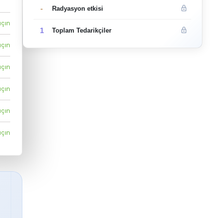
-
Radyasyon etkisi
açın
1
Toplam Tedarikçiler
açın
açın
açın
açın
açın