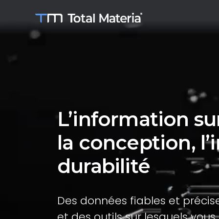
L’information su
la conception, l’
durabilité
Des données fiables et précis
et des outils sur lesquels v