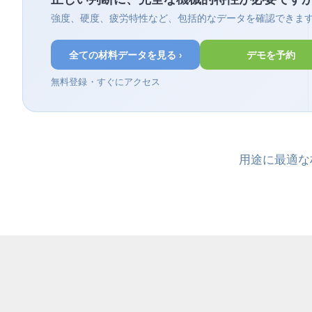
強度、硬度、疲労特性など、包括的なデータを確認できま
全ての材料データを見る ›
デモを予約
無料登録・すぐにアクセス
用途に最適な