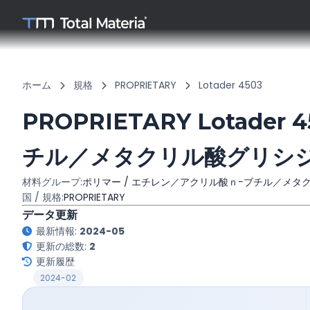
ホーム
規格
PROPRIETARY
Lotader 4503
PROPRIETARY Lotad
チル／メタクリル酸グリシジ
材料グループ:
ポリマー / エチレン／アクリル酸ｎ−ブチル／メタク
国 / 規格:
PROPRIETARY
データ更新
最新情報:
2024-05
更新の総数:
2
更新履歴
2024-02