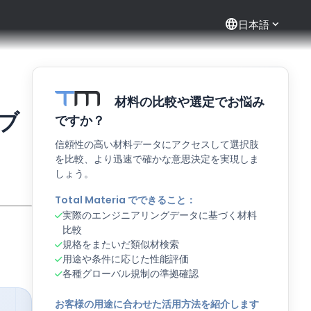
language
日本語
材料の比較や選定でお悩み
−ブ
ですか？
信頼性の高い材料データにアクセスして選択肢
を比較、より迅速で確かな意思決定を実現しま
しょう。
Total Materia でできること：
実際のエンジニアリングデータに基づく材料
比較
規格をまたいだ類似材検索
用途や条件に応じた性能評価
各種グローバル規制の準拠確認
お客様の用途に合わせた活用方法を紹介します