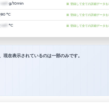
val1
g/10min
)
登録して全ての詳細データを
80
°C
度
登録して全ての詳細データを
val1
°C
度
登録して全ての詳細データを
が、現在表示されているのは一部のみです。