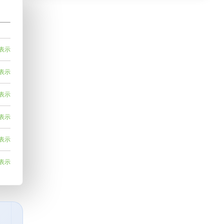
表示
表示
表示
表示
表示
表示