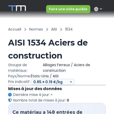
language
Faire une visite guidée
Accueil
Normes
AISI
1534
AISI 1534 Aciers de
construction
Groupe de
Alliages Ferreux / Aciers de
matériaux:
construction
Pays/Norme:
États-Unis / AISI
Prix indicatif:
Mises à jour des données
Dernière mise à jour:
-
Nombre total de mises à jour:
0
Ce matériau a 148 entrées de