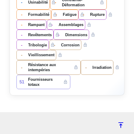
-
-
Usinabilité
Déformation
-
-
-
Formabilité
Fatigue
Rupture
-
-
Rampant
Assemblages
-
-
Revêtements
Dimensions
-
-
Tribologie
Corrosion
-
Vieillissement
Résistance aux
-
-
Irradiation
intempéries
Fournisseurs
51
totaux
vertical_align_top