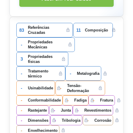
Referências
83
11
Composição
Cruzadas
Propriedades
-
Mecânicas
Propriedades
3
físicas
Tratamento
-
-
Metalografia
térmico
Tensão-
-
-
Usinabilidade
Deformação
-
-
-
Conformabilidade
Fadiga
Fratura
-
-
-
Rastejante
Junta
Revestimentos
-
-
-
Dimensões
Tribologia
Corrosão
-
Envelhecimento