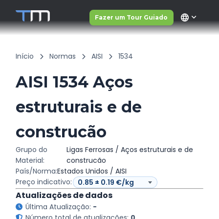
language
Fazer um Tour Guiado
Início
Normas
AISI
1534
AISI 1534 Aços
estruturais e de
construcão
Grupo do
Ligas Ferrosas / Aços estruturais e de
Material:
construcão
País/Norma:
Estados Unidos / AISI
Preço indicativo:
Atualizações de dados
Última Atualização:
-
Número total de atualizações:
0