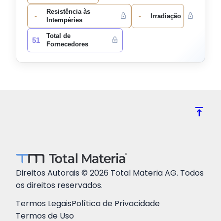
Resistência às
-
-
Irradiação
Intempéries
Total de
51
Fornecedores
vertical_align_top
Direitos Autorais © 2026 Total Materia AG. Todos
os direitos reservados.
Termos Legais
Política de Privacidade
Termos de Uso