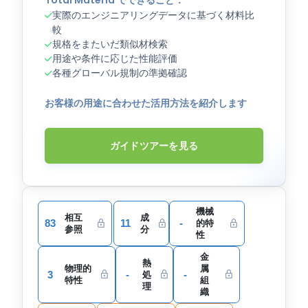
実際のエンジニアリングデータに基づく材料比
較
規格をまたいだ類似材検索
用途や条件に応じた性能評価
各種グローバル規制の準拠確認
お客様の用途に合わせた活用方法を紹介します
ガイドツアーを見る
機械
相互
成
83
11
-
的特
参照
分
性
金
熱
物理的
属
3
-
-
処
特性
組
理
織