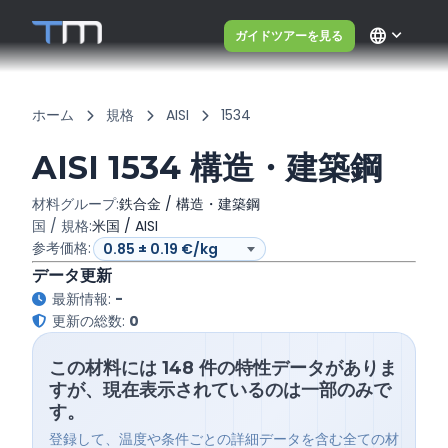
language
ガイドツアーを見る
ホーム
規格
AISI
1534
AISI 1534 構造・建築鋼
材料グループ:
鉄合金 / 構造・建築鋼
国 / 規格:
米国 / AISI
参考価格:
データ更新
最新情報:
-
更新の総数:
0
この材料には 148 件の特性データがありま
すが、現在表示されているのは一部のみで
す。
登録して、温度や条件ごとの詳細データを含む全ての材