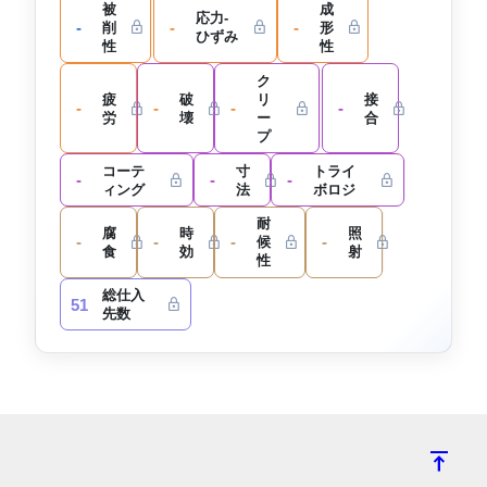
被
成
応力-
-
-
-
削
形
ひずみ
性
性
ク
疲
破
リ
接
-
-
-
-
労
壊
ー
合
プ
コーテ
寸
トライ
-
-
-
ィング
法
ボロジ
耐
腐
時
照
-
-
-
-
候
食
効
射
性
総仕入
51
先数
vertical_align_top