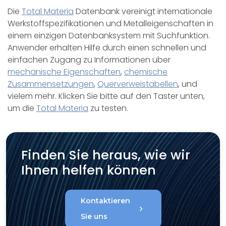
Die
Total Materia
Datenbank vereinigt internationale
Werkstoffspezifikationen und Metalleigenschaften in
einem einzigen Datenbanksystem mit Suchfunktion.
Anwender erhalten Hilfe durch einen schnellen und
einfachen Zugang zu Informationen über
mechanische Eigenschaften
,
chemische
Zusammensetzungen
,
Querverweistabellen
, und
vielem mehr. Klicken Sie bitte auf den Taster unten,
um die
Total Materia
zu testen.
Finden Sie heraus, wie wir
Ihnen helfen können
Kontaktieren
chevron_right
Sie uns