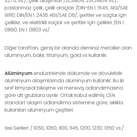
S275, vs./, çelik alaşımları /2CrMo4; 25CrMo4 vs./,
paslanmaz çelik, çelik araçları /DIN-EN 1. 1545; AISI/SAE
W110; DIN/EN 1. 2436 AISI/SAE D6/, şeritler ve saçlar için
çelikler, ve elektrikli saçlar ve şeritler için çelikler /EN 1.
0890; EN 1. 0803 vs/.
Diğer taraftan, geniş bir alanda demirsiz metaller olan
alüminyum, bakır, titanyum, gold vs kullanılır.
Alüminyum
endüstrisinde dökümde ve dövülebilir
alüminyum alaşımlarında alüminyum kullanılır. Bu iki
sınıf kimyasal bileşime ve meneviş adlandırmasına
göre alt grublara ayrılır. Ortak kabul edilmiş CEN
standart alaşım adlandırma sistemine göre; sıklıkla
kullanılan alüminyum çeşitleri:
1xxx Serileri: / 1050, 1060, 1100, 1145, 1200, 1230, 1350 vs./