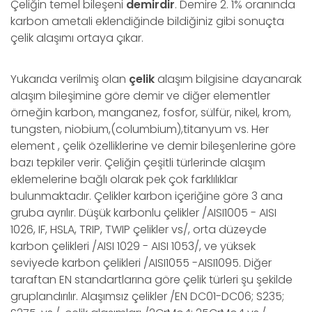
Çeliğin temel bileşeni
demirdir
. Demire 2. 1% oranında
karbon ametali eklendiğinde bildiğiniz gibi sonuçta
çelik alaşımı ortaya çıkar.
Yukarıda verilmiş olan
çelik
alaşım bilgisine dayanarak
alaşım bileşimine göre demir ve diğer elementler
örneğin karbon, manganez, fosfor, sülfür, nikel, krom,
tungsten, niobium,(columbium),titanyum vs. Her
element , çelik özelliklerine ve demir bileşenlerine göre
bazı tepkiler verir. Çeliğin çeşitli türlerinde alaşım
eklemelerine bağlı olarak pek çok farklılıklar
bulunmaktadır. Çelikler karbon içeriğine göre 3 ana
gruba ayrılır. Düşük karbonlu çelikler /AISI1005 - AISI
1026, IF, HSLA, TRIP, TWIP çelikler vs/, orta düzeyde
karbon çelikleri /AISI 1029 - AISI 1053/, ve yüksek
seviyede karbon çelikleri /AISI1055 -AISI1095. Diğer
taraftan EN standartlarına göre çelik türleri şu şekilde
gruplandırılır. Alaşımsız çelikler /EN DC01-DC06; S235;