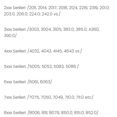
2xxx Serileri: /2011, 2014, 2017, 2018, 2124, 2219, 2319, 201.0;
203.0; 206.0; 224.0; 242.0 vs./
3xxx Serileri: /3003, 3004, 3105, 383.0; 385.0; A360;
390.0/
4xxx Serileri: /4032, 4043, 4145, 4643 vs./
5xxx Serileri: /5005, 5052, 5083, 5086 /
6xxx Serileri: /6061, 6063/
7xxx Serileri: /7075, 7050, 7049, 710.0; 711.0 etc/
8xxx Serileri: /8006; 8111; 8079; 850.0; 851.0; 852.0/