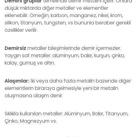
Demirli gruplar
temelinde demir metalini içerir. Onlara
düşük miktarda diğer metaller ve elementler
eklenebilir. Örneğin; karbon, manganez, nikel, krom,
silikon, titanyum, tungsten, vs bununla beraber gerekli
özellikler verilir.
Demirsiz
metaller bileşimlerinde demir içermezler.
Yaygın saf metaller: alüminyum, bakır, kurşun, çinko,
kalay, gümüş ve altın.
Alaşımlar:
İki veya daha fazla metalin bazende diğer
elementlerin biraraya gelmesiyle yeni bir metalin
oluşmasına alaşım denir.
Sıklıkla kullanılan metaller: Alüminyum, Bakır, Titanyum,
Çinko, Magnezyum vs.