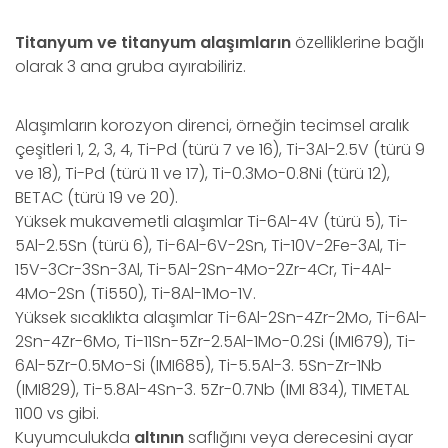
Titanyum ve titanyum alaşımların
özelliklerine bağlı
olarak 3 ana gruba ayırabiliriz.
Alaşımların korozyon direnci, örneğin tecimsel aralık
çeşitleri 1, 2, 3, 4, Ti-Pd (türü 7 ve 16), Ti-3Al-2.5V (türü 9
ve 18), Ti-Pd (türü 11 ve 17), Ti-0.3Mo-0.8Ni (türü 12),
BETAC (türü 19 ve 20).
Yüksek mukavemetli alaşımlar Ti-6Al-4V (türü 5), Ti-
5Al-2.5Sn (türü 6), Ti-6Al-6V-2Sn, Ti-10V-2Fe-3Al, Ti-
15V-3Cr-3Sn-3Al, Ti-5Al-2Sn-4Mo-2Zr-4Cr, Ti-4Al-
4Mo-2Sn (Ti550), Ti-8Al-1Mo-1V.
Yüksek sıcaklıkta alaşımlar Ti-6Al-2Sn-4Zr-2Mo, Ti-6Al-
2Sn-4Zr-6Mo, Ti-11Sn-5Zr-2.5Al-1Mo-0.2Si (IMI679), Ti-
6Al-5Zr-0.5Mo-Si (IMI685), Ti-5.5Al-3. 5Sn-Zr-1Nb
(IMI829), Ti-5.8Al-4Sn-3. 5Zr-0.7Nb (IMI 834), TIMETAL
1100 vs gibi.
Kuyumculukda
altının
saflığını veya derecesini ayar