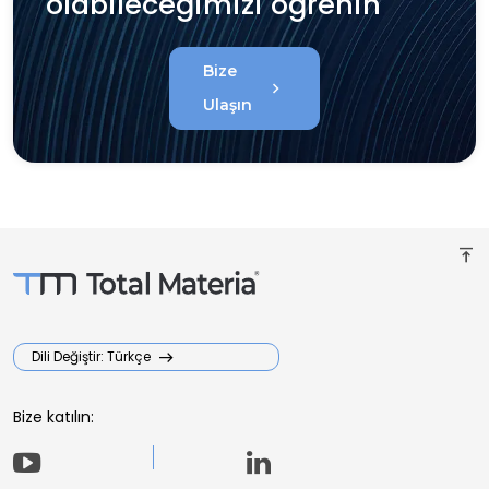
olabileceğimizi öğrenin
Bize
chevron_right
Ulaşın
vertical_align_top
Dili Değiştir: Türkçe
Bize katılın: