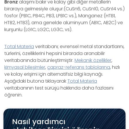
Bronz
alaşımı bakır ve kalay gibi diğer metallerin
biraraya gelmesiyle oluşur.(CuSn6, CuSn10, CuSn14 vs.)
fosfor (PB1C, PB4C, PB3, LPB1C vs.), Manganez (HTB1,
HTB2, HTB3), ama genelde alüminyum (AB1C, AB2C) ve
kurşunlu (LG1C, LG2C, LG3C, vs).
Total Materia
veritabanı; evrensel metal standartlarını,
türlerini, özelliklerini hepsini birarada aranabilir
veritabanında bütünleştirmiştir.
Mekanik özellikler
,
kimyasal bileşimler
,
çapraz-referans tablolarına
, hızlı
ve kolay erişimi için alternatifsiz bilgi kaynağı.
Aşağıdaki butona tıklayarak
Total Materia
veritabanının test sürüşü hakkında daha fazlasını
öğrenin.
Nasıl yardımcı