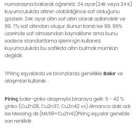
numarasına bakarak öğreniriz. 24 ayar(24K veya 24 K)
kuyumculukda altının olabildiğince saf olduğunu
gösterir. 24K ayar altın saf altın olarak adlandırılır ve
99. 7% saf altından oluşur. Bunun kanıtı ise 99. 95%
üzerinde saf olmasından kaynaklanır ama bunu
sadece standartlama işlemi için kullanırız
kuyumculukda bu saflıkda altın bulmak mümkün
değildir.
TPirinç eşyalarda ve bronzlarda genellikle
Bakır
ve
alaşımları kullanılır. .
Pirinç
bakır-çinko alaşımıyla biraraya gelir. 5 - 42 %
çinko (CuZn28, CuZn37, CuZn42 vs) Almanca daki adı
ise Messing dir.(Ms58=CuZn42)Pirinç eşyalar genelde
sarı renklidir.