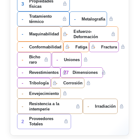
Propiedades
3
físicas
Tratamiento
-
-
Metalografía
térmico
Esfuerzo-
-
-
Maquinabilidad
Deformación
-
-
-
Conformabilidad
Fatiga
Fractura
Bicho
-
-
Uniones
raro
-
77
Revestimientos
Dimensiones
-
-
Tribología
Corrosión
-
Envejecimiento
Resistencia a la
-
-
Irradiación
intemperie
Proveedores
2
Totales