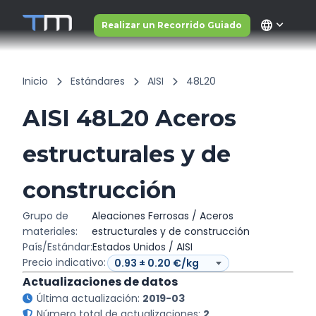
language
Realizar un Recorrido Guiado
Inicio
Estándares
AISI
48L20
AISI 48L20 Aceros
estructurales y de
construcción
Grupo de
Aleaciones Ferrosas / Aceros
materiales:
estructurales y de construcción
País/Estándar:
Estados Unidos / AISI
Precio indicativo:
Actualizaciones de datos
Última actualización:
2019-03
Número total de actualizaciones:
2