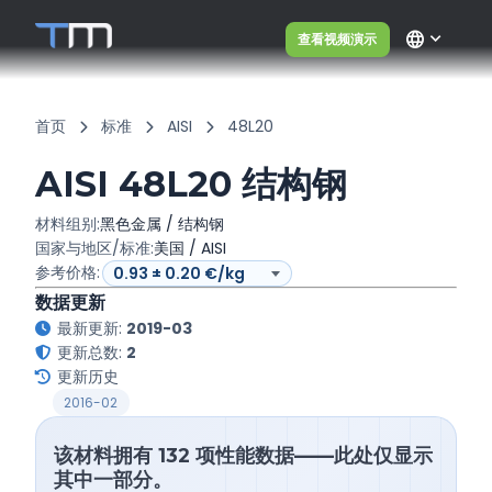
language
查看视频演示
首页
标准
AISI
48L20
AISI 48L20 结构钢
材料组别:
黑色金属 / 结构钢
国家与地区/标准:
美国 / AISI
参考价格:
数据更新
最新更新:
2019-03
更新总数:
2
更新历史
2016-02
该材料拥有 132 项性能数据——此处仅显示
其中一部分。