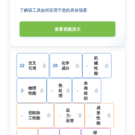
了解该工具如何应用于您的具体场景
查看视频演示
机
交叉
化学
械
22
28
-
引用
成分
性
能
金
热
物理
相
3
-
-
处
性能
组
理
织
成
应
切削加
形
-
-
-
力-
工性能
性
应变
能
焊