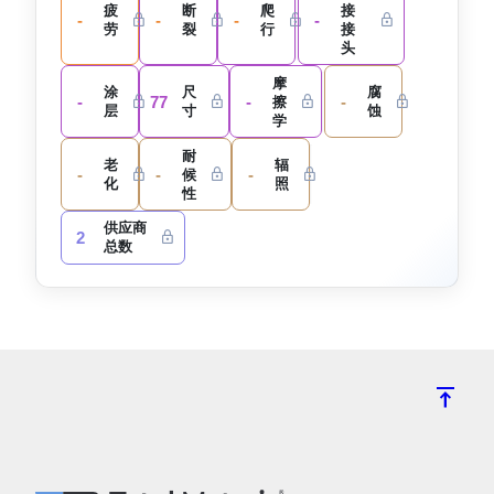
疲
断
爬
接
-
-
-
-
劳
裂
行
接
头
摩
涂
尺
腐
-
77
-
-
擦
层
寸
蚀
学
耐
老
辐
-
-
-
候
化
照
性
供应商
2
总数
vertical_align_top