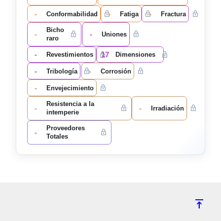
-
-
-
Conformabilidad
Fatiga
Fractura
Bicho
-
-
Uniones
raro
-
17
Revestimientos
Dimensiones
-
-
Tribología
Corrosión
-
Envejecimiento
Resistencia a la
-
-
Irradiación
intemperie
Proveedores
-
Totales
vertical_align_top