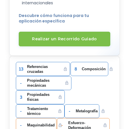
internacionales
Descubre cómo funciona para tu
aplicación específica
Realizar un Recorrido Guiado
Referencias
13
8
Composición
cruzadas
Propiedades
-
mecánicas
Propiedades
3
físicas
Tratamiento
-
-
Metalografía
térmico
Esfuerzo-
-
-
Maquinabilidad
Deformación