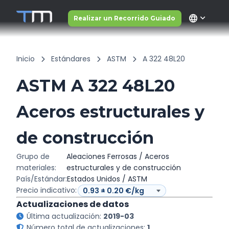
language
Realizar un Recorrido Guiado
Inicio
Estándares
ASTM
A 322 48L20
ASTM A 322 48L20
Aceros estructurales y
de construcción
Grupo de
Aleaciones Ferrosas / Aceros
materiales:
estructurales y de construcción
País/Estándar:
Estados Unidos / ASTM
Precio indicativo:
Actualizaciones de datos
Última actualización:
2019-03
Número total de actualizaciones:
1