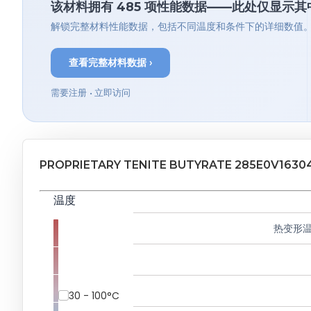
该材料拥有 485 项性能数据——此处仅显示
解锁完整材料性能数据，包括不同温度和条件下的详细数值
查看完整材料数据 ›
需要注册 • 立即访问
PROPRIETARY TENITE BUTYRATE 285E0V1630
温度
热变形温度
30 - 100°C