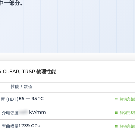
其中一部分。
。
4 CLEAR, TRSP 物理性能
性能 / 数值
85 — 95
°C
 (HDT)
解锁完整
val1
kV/mm
介电强度
解锁完整
1.739
GPa
弯曲模量
解锁完整