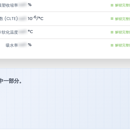
val1
%
模塑收缩率
解锁完整
-6
val1
10
/°C
(CLTE)
解锁完整
val1
°C
卡软化温度
解锁完整
val1
%
吸水率
解锁完整
其中一部分。