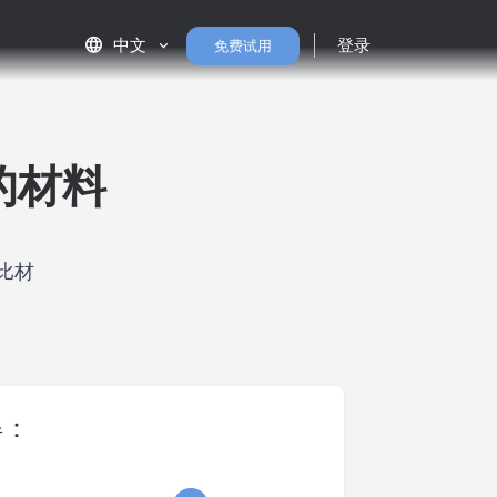
language
中文
登录
免费试用
的材料
对比材
得：