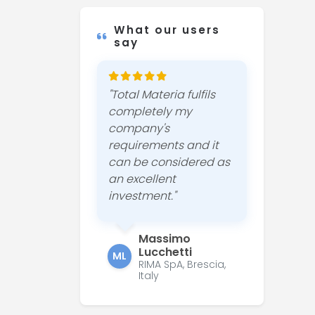
What our users
say
"Total Materia fulfils
completely my
company's
requirements and it
can be considered as
an excellent
investment."
Massimo
Lucchetti
ML
RIMA SpA, Brescia,
Italy