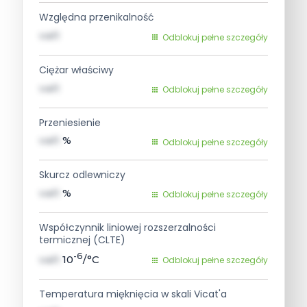
Względna przenikalność
val1
Odblokuj pełne szczegóły
Ciężar właściwy
val1
Odblokuj pełne szczegóły
Przeniesienie
val1
%
Odblokuj pełne szczegóły
Skurcz odlewniczy
val1
%
Odblokuj pełne szczegóły
Współczynnik liniowej rozszerzalności
termicznej (CLTE)
-6
val1
10
/°C
Odblokuj pełne szczegóły
Temperatura mięknięcia w skali Vicat'a