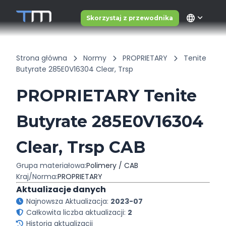
language
Skorzystaj z przewodnika
Strona główna
Normy
PROPRIETARY
Tenite
Butyrate 285E0V16304 Clear, Trsp
PROPRIETARY Tenite
Butyrate 285E0V16304
Clear, Trsp CAB
Grupa materiałowa:
Polimery / CAB
Kraj/Norma:
PROPRIETARY
Aktualizacje danych
Najnowsza Aktualizacja:
2023-07
Całkowita liczba aktualizacji:
2
Historia aktualizacji