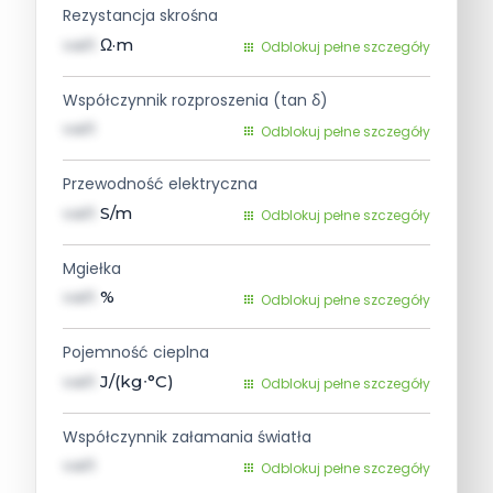
Rezystancja skrośna
val1
Ω·m
Odblokuj pełne szczegóły
Współczynnik rozproszenia (tan δ)
val1
Odblokuj pełne szczegóły
Przewodność elektryczna
val1
S/m
Odblokuj pełne szczegóły
Mgiełka
val1
%
Odblokuj pełne szczegóły
Pojemność cieplna
val1
J/(kg∙°C)
Odblokuj pełne szczegóły
Współczynnik załamania światła
val1
Odblokuj pełne szczegóły