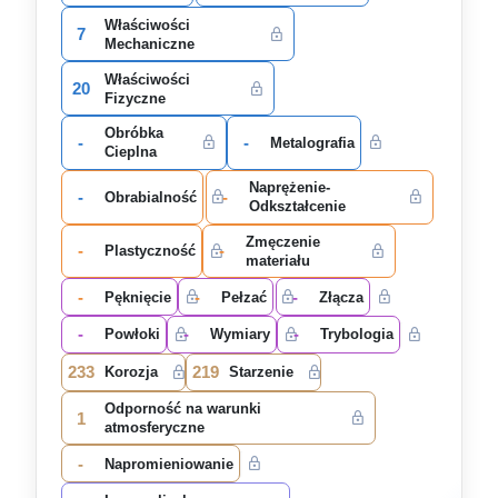
Właściwości
7
Mechaniczne
Właściwości
20
Fizyczne
Obróbka
-
-
Metalografia
Cieplna
Naprężenie-
-
-
Obrabialność
Odkształcenie
Zmęczenie
-
-
Plastyczność
materiału
-
-
-
Pęknięcie
Pełzać
Złącza
-
-
-
Powłoki
Wymiary
Trybologia
233
219
Korozja
Starzenie
Odporność na warunki
1
atmosferyczne
-
Napromieniowanie