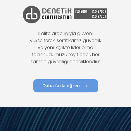
Kalite aracılığıyla güveni
yükselterek, sertifikamız güvenlik
ve yenilikçilikte lider olma
taahhüdümüzü teyit eder, her
zaman güvenliği önceliklendirir.
chevron_right
Daha fazla öğren