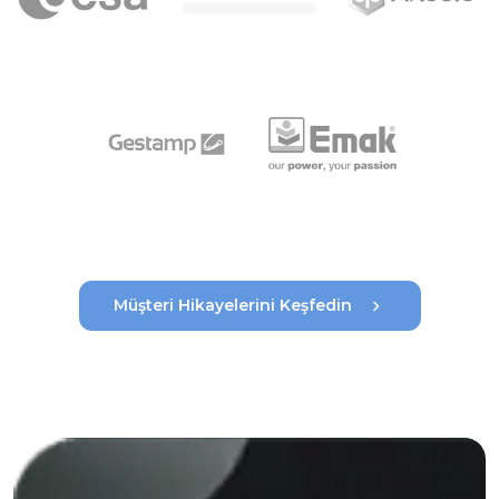
chevron_right
Müşteri Hikayelerini Keşfedin