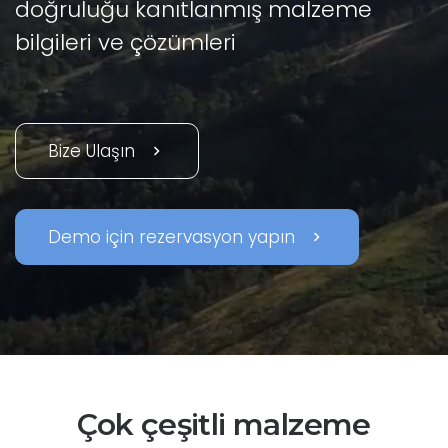
doğruluğu kanıtlanmış malzeme
bilgileri ve çözümleri
Bize Ulaşın
chevron_right
Demo için rezervasyon yapın
chevron_right
Çok çeşitli malzeme