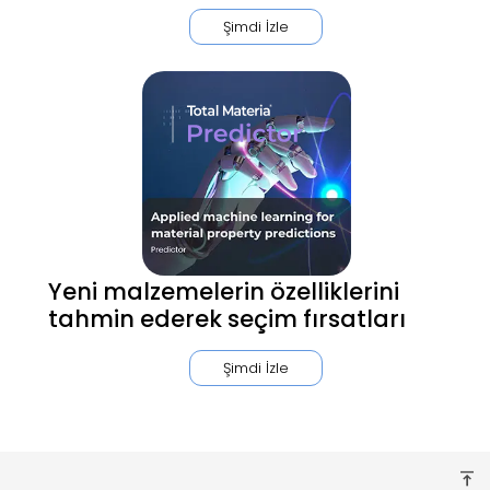
Şimdi İzle
Yeni malzemelerin özelliklerini
tahmin ederek seçim fırsatları
Şimdi İzle
vertical_align_top