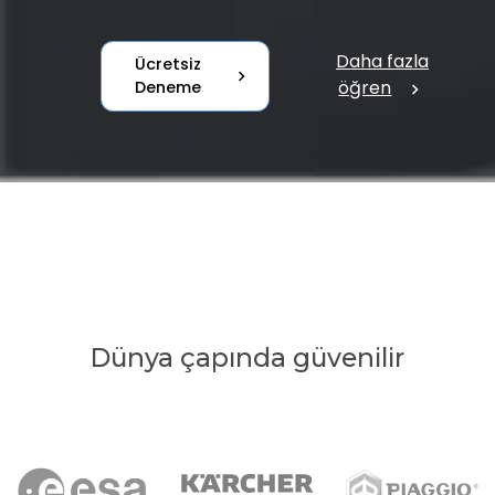
Daha fazla
Ücretsiz
chevron_right
öğren
Deneme
chevron_right
Dünya çapında güvenilir