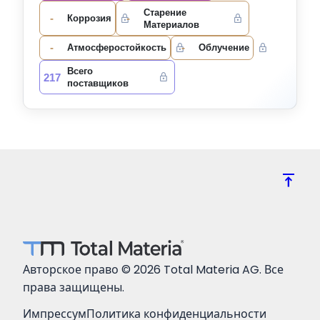
Старение
-
-
Коррозия
Материалов
-
-
Атмосферостойкость
Облучение
Всего
217
поставщиков
vertical_align_top
Авторское право © 2026 Total Materia AG. Все
права защищены.
Импрессум
Политика конфиденциальности