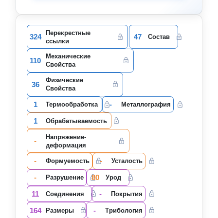
Перекрестные
324
47
Состав
ссылки
Механические
110
Свойства
Физические
36
Свойства
1
-
Термообработка
Металлография
1
Oбрабатываемость
Напряжение-
-
деформация
-
-
Формуемость
Усталость
-
80
Разрушение
Урод
11
-
Соединения
Покрытия
164
-
Размеры
Трибология