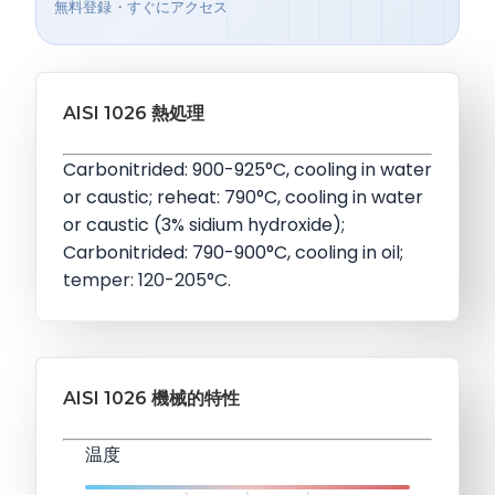
無料登録・すぐにアクセス
AISI 1026 熱処理
Carbonitrided: 900-925°C, cooling in water
or caustic; reheat: 790°C, cooling in water
or caustic (3% sidium hydroxide);
Carbonitrided: 790-900°C, cooling in oil;
temper: 120-205°C.
AISI 1026 機械的特性
温度