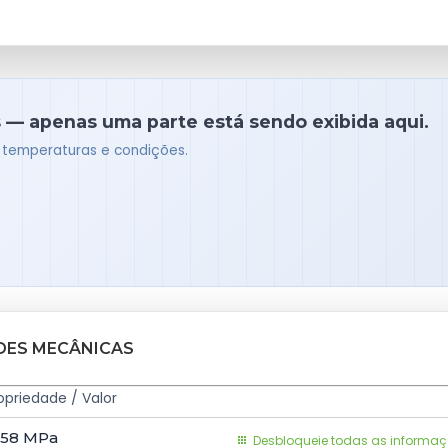
 — apenas uma parte está sendo exibida aqui.
s temperaturas e condições.
ADES MECÂNICAS
opriedade / Valor
58
MPa
o
Desbloqueie todas as informa