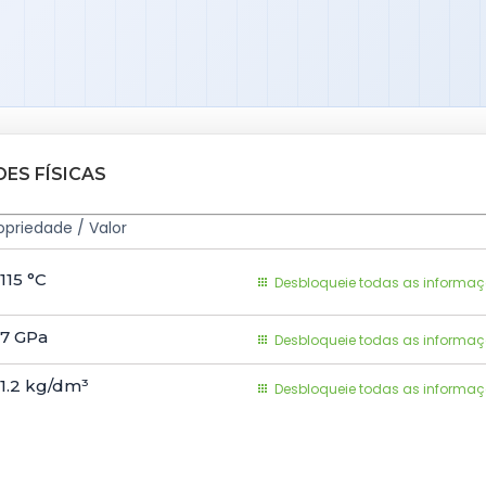
DES FÍSICAS
opriedade / Valor
e
115
°C
Desbloqueie todas as informa
)
7
GPa
e
Desbloqueie todas as informa
1.2
kg/dm³
e
Desbloqueie todas as informa