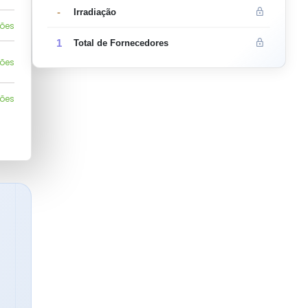
-
Irradiação
ções
1
Total de Fornecedores
ções
ções