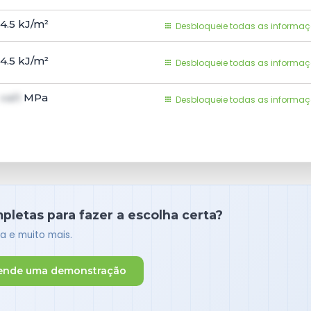
4.5
kJ/m²
o
Desbloqueie todas as informa
m
4.5
kJ/m²
Desbloqueie todas as informa
e
val1
MPa
a
Desbloqueie todas as informa
letas para fazer a escolha certa?
a e muito mais.
ende uma demonstração