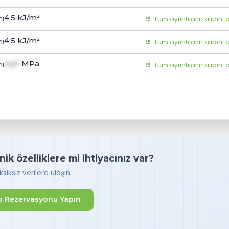
4.5
kJ/m²
ı
Tüm ayrıntıların kilidini 
4.5
kJ/m²
mı
Tüm ayrıntıların kilidini 
val1
MPa
ı
Tüm ayrıntıların kilidini 
k özelliklere mi ihtiyacınız var?
iksiz verilere ulaşın.
 Rezervasyonu Yapın