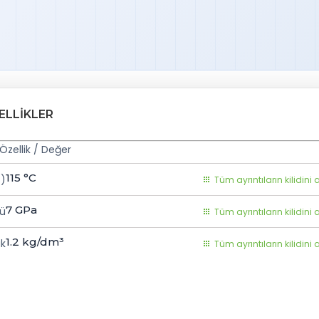
ELLIKLER
Özellik / Değer
115
°C
T)
Tüm ayrıntıların kilidini 
7
GPa
lü
Tüm ayrıntıların kilidini 
1.2
kg/dm³
k
Tüm ayrıntıların kilidini 