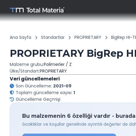
Ana Sayfa
Standartlar
PROPRIETARY
BigRep HI-
PROPRIETARY BigRep HI
Malzeme grubu:
Polimerler / Z
Ülke/Standart:
PROPRIETARY
Veri güncellemeleri
Son Güncelleme:
2021-09
Toplam güncelleme sayısı:
1
Güncelleme Geçmişi
Bu malzemenin 6 özelliği vardır - burada
Sıcaklıklar ve koşullar genelinde ayrıntılı değerler de da