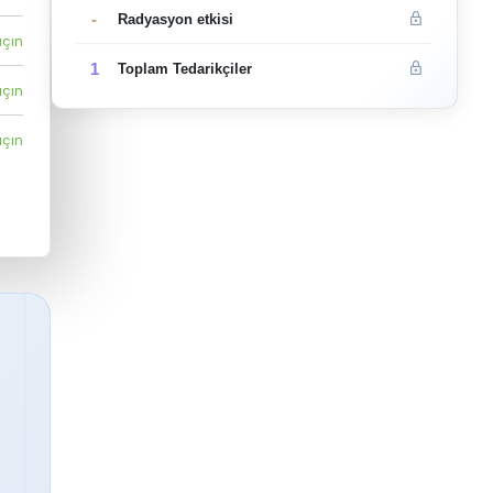
-
Radyasyon etkisi
açın
1
Toplam Tedarikçiler
açın
açın