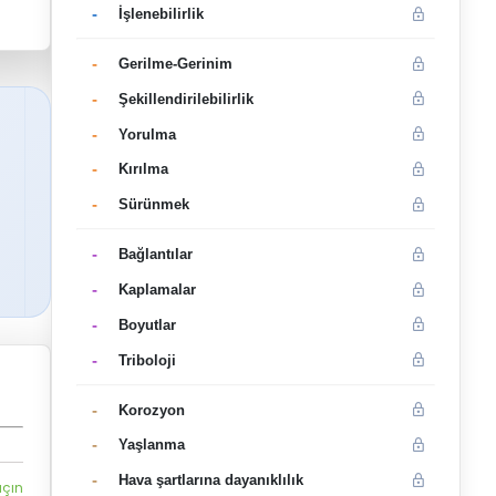
-
İşlenebilirlik
-
Gerilme-Gerinim
-
Şekillendirilebilirlik
-
Yorulma
-
Kırılma
-
Sürünmek
-
Bağlantılar
-
Kaplamalar
-
Boyutlar
-
Triboloji
-
Korozyon
-
Yaşlanma
-
Hava şartlarına dayanıklılık
açın