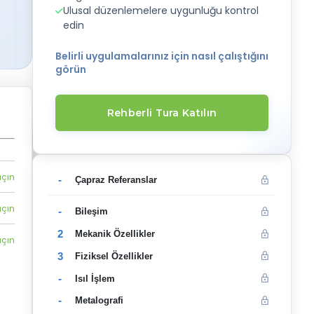
Ulusal düzenlemelere uygunluğu kontrol
edin
Belirli uygulamalarınız için nasıl çalıştığını
görün
Rehberli Tura Katılın
açın
-
Çapraz Referanslar
açın
-
Bileşim
2
Mekanik Özellikler
açın
3
Fiziksel Özellikler
-
Isıl İşlem
-
Metalografi