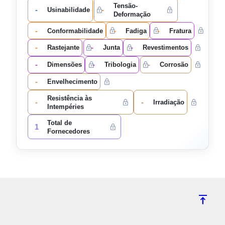
Tensão-
-
-
Usinabilidade
Deformação
-
-
-
Conformabilidade
Fadiga
Fratura
-
-
-
Rastejante
Junta
Revestimentos
-
-
-
Dimensões
Tribologia
Corrosão
-
Envelhecimento
Resistência às
-
-
Irradiação
Intempéries
Total de
1
Fornecedores
vertical_align_top