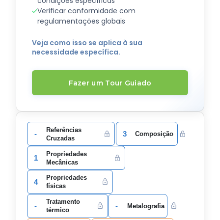
condições específicas
Verificar conformidade com
regulamentações globais
Veja como isso se aplica à sua
necessidade específica.
Fazer um Tour Guiado
Referências
-
3
Composição
Cruzadas
Propriedades
1
Mecânicas
Propriedades
4
físicas
Tratamento
-
-
Metalografia
térmico