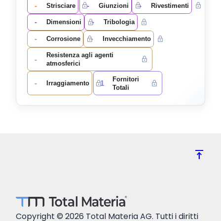
-
-
-
Strisciare
Giunzioni
Rivestimenti
-
-
Dimensioni
Tribologia
-
-
Corrosione
Invecchiamento
Resistenza agli agenti
-
atmosferici
Fornitori
-
1
Irraggiamento
Totali
vertical_align_top
Copyright © 2026 Total Materia AG. Tutti i diritti