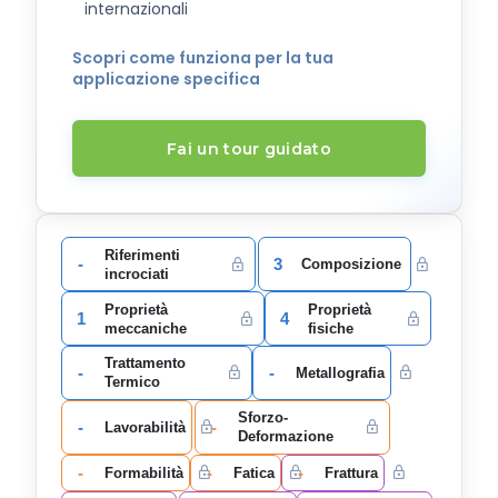
internazionali
Scopri come funziona per la tua
applicazione specifica
Fai un tour guidato
Riferimenti
-
3
Composizione
incrociati
Proprietà
Proprietà
1
4
meccaniche
fisiche
Trattamento
-
-
Metallografia
Termico
Sforzo-
-
-
Lavorabilità
Deformazione
-
-
-
Formabilità
Fatica
Frattura