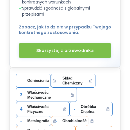
konkretnych warunkach
Sprawdzić zgodność z globalnymi
przepisami
Zobacz, jak to działa w przypadku Twojego
konkretnego zastosowania.
Skorzystaj z przewodnika
Skład
-
-
Odniesienia
Chemiczny
Właściwości
3
Mechaniczne
Właściwości
Obróbka
4
-
Fizyczne
Cieplna
-
-
Metalografia
Obrabialność