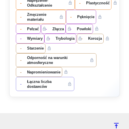
Naprężenie-
-
-
Plastyczność
Odkształcenie
Zmęczenie
-
-
Pęknięcie
materiału
-
-
-
Pełzać
Złącza
Powłoki
-
-
-
Wymiary
Trybologia
Korozja
-
Starzenie
Odporność na warunki
-
atmosferyczne
-
Napromieniowanie
Łączna liczba
-
dostawców
vertical_align_top