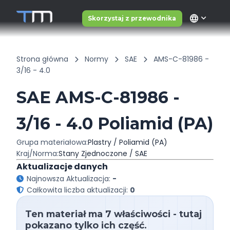
language
Skorzystaj z przewodnika
Strona główna
Normy
SAE
AMS-C-81986 -
3/16 - 4.0
SAE AMS-C-81986 -
3/16 - 4.0 Poliamid (PA)
Grupa materiałowa:
Plastry / Poliamid (PA)
Kraj/Norma:
Stany Zjednoczone / SAE
Aktualizacje danych
Najnowsza Aktualizacja:
-
Całkowita liczba aktualizacji:
0
Ten materiał ma 7 właściwości - tutaj
pokazano tylko ich część.