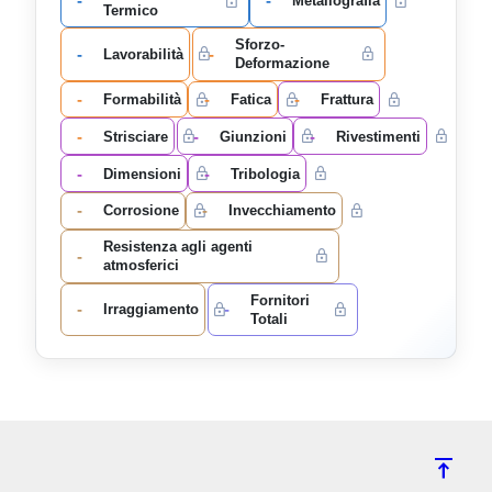
-
-
Metallografia
Termico
Sforzo-
-
-
Lavorabilità
Deformazione
-
-
-
Formabilità
Fatica
Frattura
-
-
-
Strisciare
Giunzioni
Rivestimenti
-
-
Dimensioni
Tribologia
-
-
Corrosione
Invecchiamento
Resistenza agli agenti
-
atmosferici
Fornitori
-
-
Irraggiamento
Totali
vertical_align_top