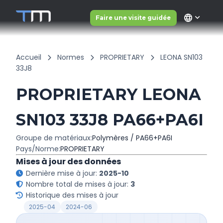
language
Faire une visite guidée
Accueil
Normes
PROPRIETARY
LEONA SN103
33J8
PROPRIETARY LEONA
SN103 33J8 PA66+PA6I
Groupe de matériaux:
Polymères / PA66+PA6I
Pays/Norme:
PROPRIETARY
Mises à jour des données
Dernière mise à jour:
2025-10
Nombre total de mises à jour:
3
Historique des mises à jour
2025-04
2024-06