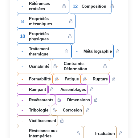
Références
-
12
Composition
croisées
Propriétés
8
mécaniques
Propriétés
18
physiques
Traitement
-
-
Métallographie
thermique
Contrainte-
-
-
Usinabilité
Déformation
-
-
-
Formabilité
Fatigue
Rupture
-
-
Rampant
Assemblages
-
-
Revêtements
Dimensions
-
-
Tribologie
Corrosion
-
Vieillissement
Résistance aux
-
-
Irradiation
intempéries