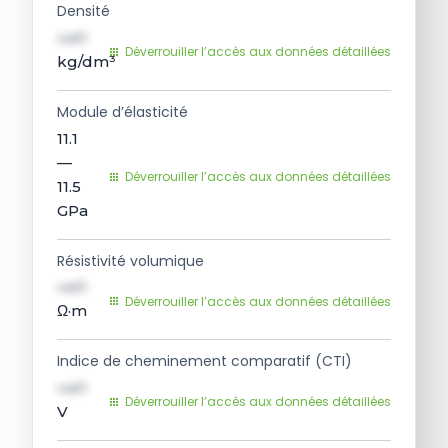
Densité
val1
Déverrouiller l’accès aux données détaillées
kg/dm³
Module d’élasticité
11.1
—
Déverrouiller l’accès aux données détaillées
11.5
GPa
Résistivité volumique
val1
Déverrouiller l’accès aux données détaillées
Ω·m
Indice de cheminement comparatif (CTI)
val1
Déverrouiller l’accès aux données détaillées
V