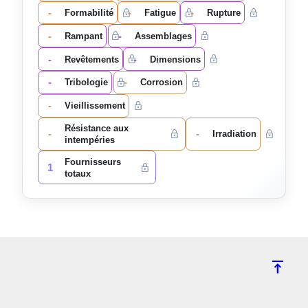
-
-
-
Formabilité
Fatigue
Rupture
-
-
Rampant
Assemblages
-
-
Revêtements
Dimensions
-
-
Tribologie
Corrosion
-
Vieillissement
Résistance aux
-
-
Irradiation
intempéries
Fournisseurs
1
totaux
vertical_align_top