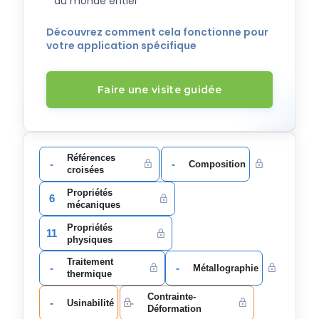
du monde entier
Découvrez comment cela fonctionne pour
votre application spécifique
Faire une visite guidée
Références
-
-
Composition
croisées
Propriétés
6
mécaniques
Propriétés
11
physiques
Traitement
-
-
Métallographie
thermique
Contrainte-
-
-
Usinabilité
Déformation