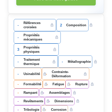
Références
-
2
Composition
croisées
Propriétés
-
mécaniques
Propriétés
3
physiques
Traitement
-
-
Métallographie
thermique
Contrainte-
-
-
Usinabilité
Déformation
-
-
-
Formabilité
Fatigue
Rupture
-
-
Rampant
Assemblages
-
-
Revêtements
Dimensions
-
-
Tribologie
Corrosion