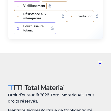
-
Vieillissement
Résistance aux
-
-
Irradiation
intempéries
Fournisseurs
1
totaux
vertical_align_top
Droit d'auteur © 2026 Total Materia AG. Tous
droits réservés.
Mentions légales
Politique de Confidentialité