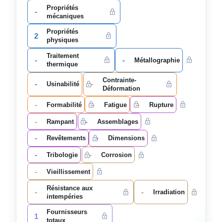
Propriétés
-
mécaniques
Propriétés
2
physiques
Traitement
-
-
Métallographie
thermique
Contrainte-
-
-
Usinabilité
Déformation
-
-
-
Formabilité
Fatigue
Rupture
-
-
Rampant
Assemblages
-
-
Revêtements
Dimensions
-
-
Tribologie
Corrosion
-
Vieillissement
Résistance aux
-
-
Irradiation
intempéries
Fournisseurs
1
totaux