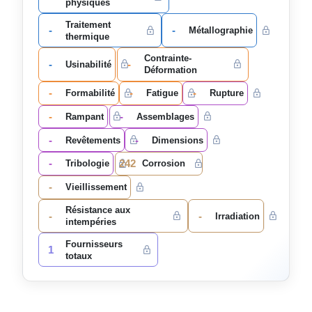
physiques
Traitement
-
-
Métallographie
thermique
Contrainte-
-
-
Usinabilité
Déformation
-
-
-
Formabilité
Fatigue
Rupture
-
-
Rampant
Assemblages
-
-
Revêtements
Dimensions
-
242
Tribologie
Corrosion
-
Vieillissement
Résistance aux
-
-
Irradiation
intempéries
Fournisseurs
1
totaux