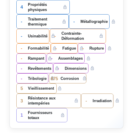
Propriétés
4
physiques
Traitement
-
-
Métallographie
thermique
Contrainte-
-
-
Usinabilité
Déformation
-
-
-
Formabilité
Fatigue
Rupture
-
-
Rampant
Assemblages
-
-
Revêtements
Dimensions
-
675
Tribologie
Corrosion
5
Vieillissement
Résistance aux
3
-
Irradiation
intempéries
Fournisseurs
1
totaux