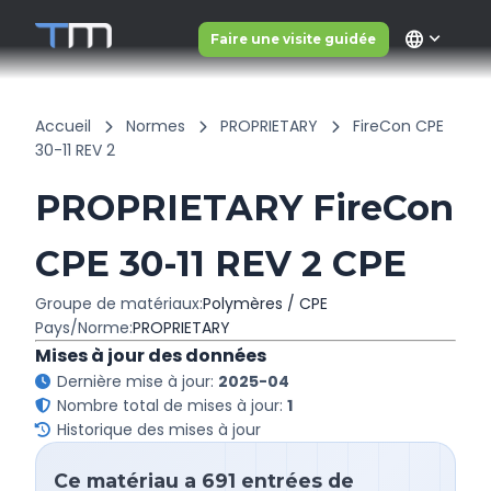
language
Faire une visite guidée
Accueil
Normes
PROPRIETARY
FireCon CPE
30-11 REV 2
PROPRIETARY FireCon
CPE 30-11 REV 2 CPE
Groupe de matériaux:
Polymères / CPE
Pays/Norme:
PROPRIETARY
Mises à jour des données
Dernière mise à jour:
2025-04
Nombre total de mises à jour:
1
Historique des mises à jour
Ce matériau a 691 entrées de