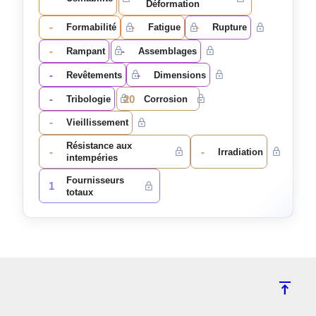
Déformation
-
-
-
Formabilité
Fatigue
Rupture
-
-
Rampant
Assemblages
-
-
Revêtements
Dimensions
-
20
Tribologie
Corrosion
-
Vieillissement
Résistance aux
-
-
Irradiation
intempéries
Fournisseurs
1
totaux
vertical_align_top