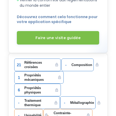
du monde entier
Découvrez comment cela fonctionne pour
votre application spécifique
Faire une visite guidée
Références
21
-
Composition
croisées
Propriétés
1
mécaniques
Propriétés
6
physiques
Traitement
-
-
Métallographie
thermique
Contrainte-
-
-
Usinabilité