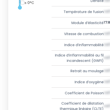
val
Densité
≤ 0°C
val
Température de fusion
17.
Module d’élasticité
val
Vitesse de combustion
val
Indice d’inflammabilité
Indice d’inflammabilité au fil
val
incandescent (GWFI)
val
Retrait au moulage
val
Indice d’oxygène
val
Coefficient de Poisson
Coefficient de dilatation
val
thermique linéaire (CLTE)