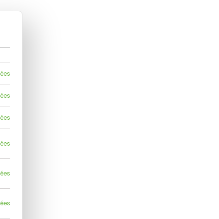
lées
lées
lées
lées
lées
lées