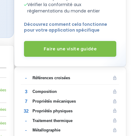
Vérifier la conformité aux
réglementations du monde entier
Découvrez comment cela fonctionne
pour votre application spécifique
Faire une visite guidée
-
Références croisées
lées
3
Composition
7
Propriétés mécaniques
lées
32
Propriétés physiques
-
Traitement thermique
lées
-
Métallographie