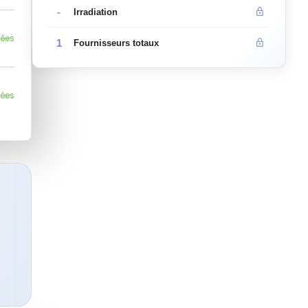
-
Irradiation
lées
1
Fournisseurs totaux
lées