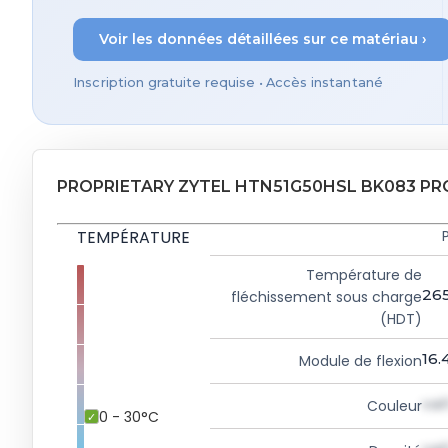
Voir les données détaillées sur ce matériau ›
Inscription gratuite requise • Accès instantané
PROPRIETARY ZYTEL HTN51G50HSL BK083 PR
TEMPÉRATURE
Température de
26
fléchissement sous charge
(HDT)
16.
Module de flexion
val
Couleur
0 - 30°C