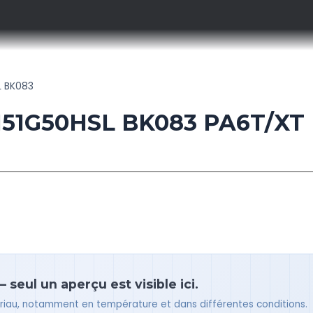
L BK083
N51G50HSL BK083 PA6T/XT
 seul un aperçu est visible ici.
tériau, notamment en température et dans différentes conditions.