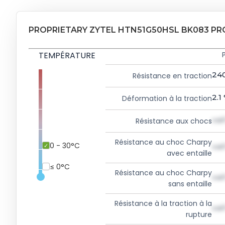
PROPRIETARY ZYTEL HTN51G50HSL BK083 P
TEMPÉRATURE
24
Résistance en traction
2.1
Déformation à la traction
val
Résistance aux chocs
Résistance au choc Charpy
0 - 30°C
val
avec entaille
≤ 0°C
Résistance au choc Charpy
val
sans entaille
Résistance à la traction à la
val
rupture