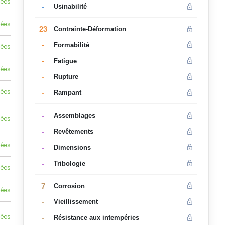
lées
-
Usinabilité
lées
23
Contrainte-Déformation
-
Formabilité
lées
-
Fatigue
lées
-
Rupture
lées
-
Rampant
-
Assemblages
lées
-
Revêtements
lées
-
Dimensions
-
Tribologie
lées
7
Corrosion
lées
-
Vieillissement
lées
-
Résistance aux intempéries