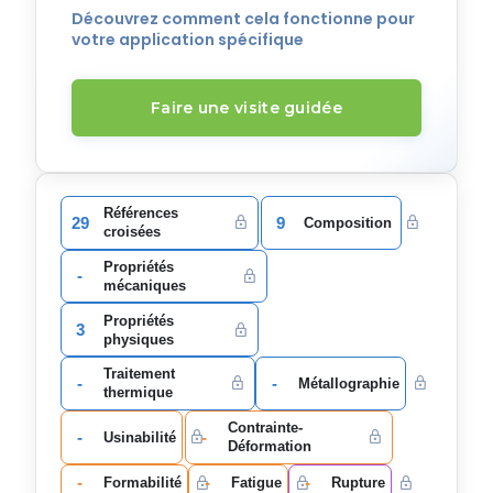
Découvrez comment cela fonctionne pour
votre application spécifique
Faire une visite guidée
Références
29
9
Composition
croisées
Propriétés
-
mécaniques
Propriétés
3
physiques
Traitement
-
-
Métallographie
thermique
Contrainte-
-
-
Usinabilité
Déformation
-
-
-
Formabilité
Fatigue
Rupture