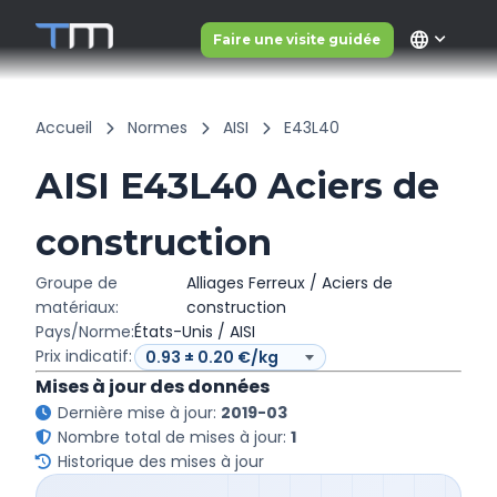
language
Faire une visite guidée
Accueil
Normes
AISI
E43L40
AISI E43L40 Aciers de
construction
Groupe de
Alliages Ferreux / Aciers de
matériaux:
construction
Pays/Norme:
États-Unis / AISI
Prix indicatif:
Mises à jour des données
Dernière mise à jour:
2019-03
Nombre total de mises à jour:
1
Historique des mises à jour