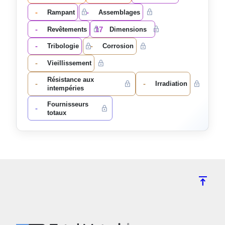
-
-
Rampant
Assemblages
-
17
Revêtements
Dimensions
-
-
Tribologie
Corrosion
-
Vieillissement
Résistance aux
-
-
Irradiation
intempéries
Fournisseurs
-
totaux
vertical_align_top