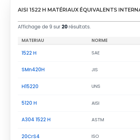
AISI 1522 H MATÉRIAUX ÉQUIVALENTS INTER
Affichage de 9 sur
20
résultats.
MATERIAU
NORME
1522 H
SAE
SMn420H
JIS
H15220
UNS
5120 H
AISI
A304 1522 H
ASTM
20CrS4
ISO