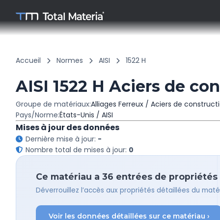
Accueil
Normes
AISI
1522 H
AISI 1522 H Aciers de co
Groupe de matériaux:
Alliages Ferreux / Aciers de construct
Pays/Norme:
États-Unis / AISI
Mises à jour des données
Dernière mise à jour:
-
Nombre total de mises à jour:
0
Ce matériau a 36 entrées de propriétés –
Déverrouillez l’accès aux propriétés détaillées du ma
Voir les données détaillées sur ce matériau ›