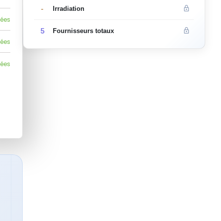
-
Irradiation
lées
5
Fournisseurs totaux
lées
lées