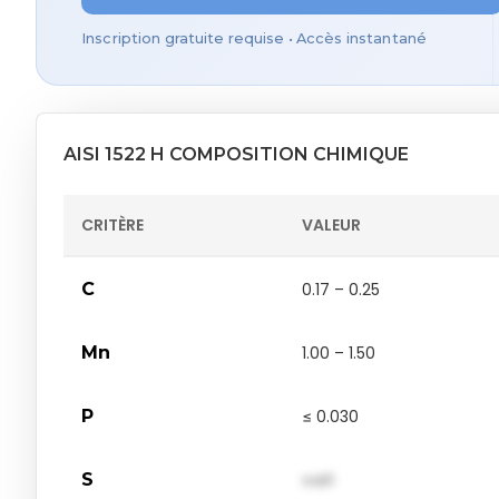
Inscription gratuite requise • Accès instantané
AISI 1522 H COMPOSITION CHIMIQUE
CRITÈRE
VALEUR
C
0.17 – 0.25
Mn
1.00 – 1.50
P
≤ 0.030
S
val1