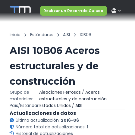
language
Realizar un Recorrido Guiado
Inicio
Estándares
AISI
10B06
AISI 10B06 Aceros
estructurales y de
construcción
Grupo de
Aleaciones Ferrosas / Aceros
materiales:
estructurales y de construcción
País/Estándar:
Estados Unidos / AISI
Actualizaciones de datos
Última actualización:
2016-06
Número total de actualizaciones:
1
Historial de actualizaciones