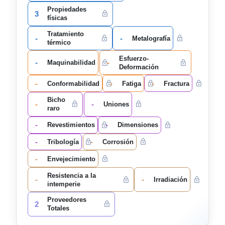
Propiedades
3
físicas
Tratamiento
-
-
Metalografía
térmico
Esfuerzo-
-
-
Maquinabilidad
Deformación
-
-
-
Conformabilidad
Fatiga
Fractura
Bicho
-
-
Uniones
raro
-
-
Revestimientos
Dimensiones
-
-
Tribología
Corrosión
-
Envejecimiento
Resistencia a la
-
-
Irradiación
intemperie
Proveedores
2
Totales