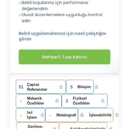
Belirli koşullarınız için performansı
değerlendirin
Ulusal düzenlemelere uygunluğu kontrol
edin
Belirli uygulamalarınız için nasıl çalıştığını
görün
Rehberli Tura Katılın
Çapraz
51
5
Bileşim
Referanslar
Mekanik
Fiziksel
-
3
Özellikler
Özellikler
Isıl
-
-
-
Metalografi
İşlenebilirlik
İşlem
Gerilme-