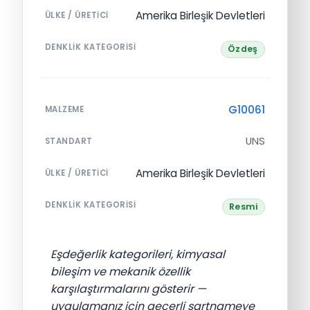
Amerika Birleşik Devletleri
ÜLKE / ÜRETICI
DENKLIK KATEGORISI
Özdeş
G10061
MALZEME
UNS
STANDART
Amerika Birleşik Devletleri
ÜLKE / ÜRETICI
DENKLIK KATEGORISI
Resmi
Eşdeğerlik kategorileri, kimyasal
bileşim ve mekanik özellik
karşılaştırmalarını gösterir —
uygulamanız için geçerli şartnameye