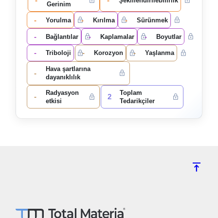
-
-
Şekillendirilebilirlik
Gerinim
-
-
-
Yorulma
Kırılma
Sürünmek
-
-
-
Bağlantılar
Kaplamalar
Boyutlar
-
-
-
Triboloji
Korozyon
Yaşlanma
Hava şartlarına
-
dayanıklılık
Radyasyon
Toplam
-
2
etkisi
Tedarikçiler
vertical_align_top