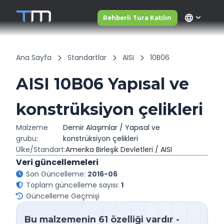
language
Rehberli Tura Katılın
Ana Sayfa
Standartlar
AISI
10B06
AISI 10B06 Yapısal ve
konstrüksiyon çelikleri
Malzeme
Demir Alaşımlar / Yapısal ve
grubu:
konstrüksiyon çelikleri
Ülke/Standart:
Amerika Birleşik Devletleri / AISI
Veri güncellemeleri
Son Güncelleme:
2016-06
Toplam güncelleme sayısı:
1
Güncelleme Geçmişi
Bu malzemenin 61 özelliği vardır -