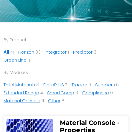
By Product
All
41
Horizon
33
Integrator
1
Predictor
3
Green Line
4
By Modules
Total Materials
8
DataPLUS
7
Tracker
0
Suppliers
0
Extended Range
4
SmartComp
3
Compliance
0
Material Console
11
Other
8
Material Console -
Properties