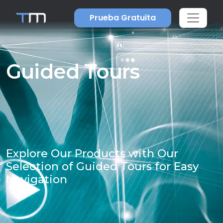
Prueba Gratuita
Guided Tours
Explore Our Products with Our
Selection of Guided Tours for Easy
Navigation