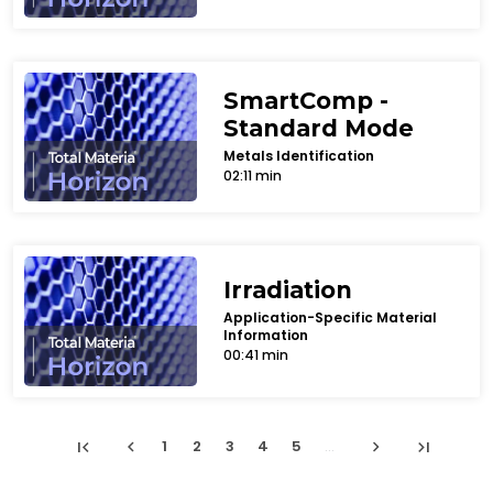
SmartComp -
Standard Mode
Metals Identification
02:11 min
Irradiation
Application-Specific Material
Information
00:41 min
first_page
chevron_left
chevron_right
last_page
1
2
3
4
5
...