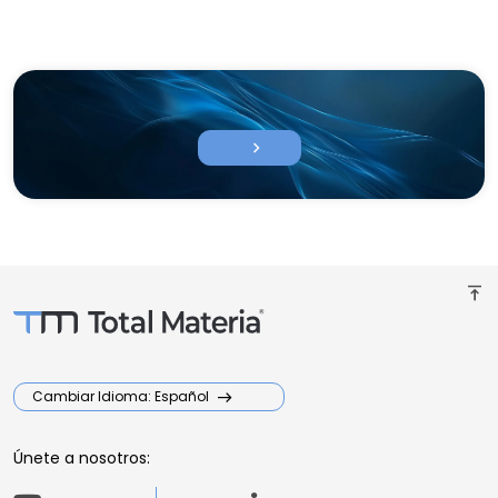
chevron_right
vertical_align_top
Cambiar Idioma: Español
Únete a nosotros: