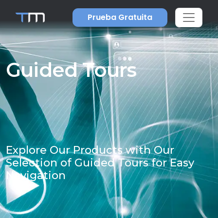
Prueba Gratuita
Guided Tours
Explore Our Products with Our
Selection of Guided Tours for Easy
Navigation