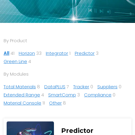
By Product
All
41
Horizon
33
Integrator
1
Predictor
3
Green Line
4
By Modules
Total Materials
8
DataPLUS
7
Tracker
0
Suppliers
0
Extended Range
4
SmartComp
3
Compliance
0
Material Console
11
Other
8
Predictor