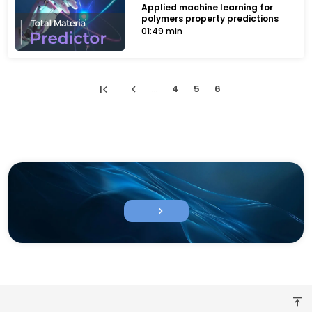
Applied machine learning for
polymers property predictions
01:49 min
first_page
chevron_left
...
4
5
6
chevron_right
vertical_align_top