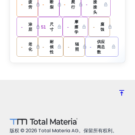
疲
断
爬
接
-
-
-
-
劳
裂
行
接
头
摩
涂
尺
腐
-
51
-
-
擦
层
寸
蚀
学
耐
供应
老
辐
-
-
-
-
候
商总
化
照
性
数
vertical_align_top
版权 © 2026 Total Materia AG。保留所有权利。