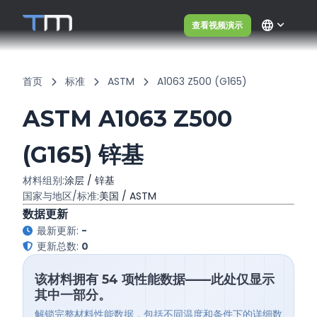
language
查看视频演示
首页
标准
ASTM
A1063 Z500 (G165)
ASTM A1063 Z500
(G165) 锌基
材料组别:
涂层 / 锌基
国家与地区/标准:
美国 / ASTM
数据更新
最新更新:
-
更新总数:
0
该材料拥有 54 项性能数据——此处仅显示
其中一部分。
解锁完整材料性能数据，包括不同温度和条件下的详细数