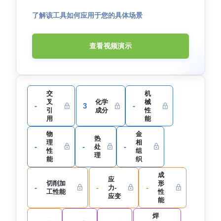
了解该工具如何应用于您的具体场景
查看视频演示
交
机
叉
化学
械
-
3
-
引
成分
性
用
能
物
金
热
理
相
-
-
-
处
性
组
理
能
织
成
应
切削加
形
-
-
-
力-
工性能
性
应变
能
焊