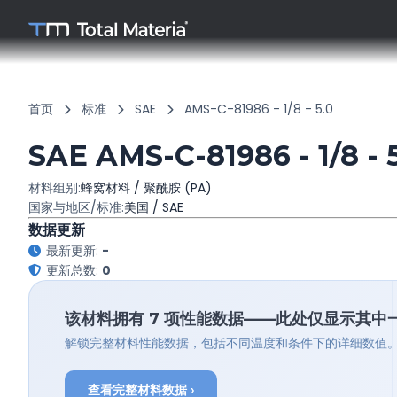
首页
标准
SAE
AMS-C-81986 - 1/8 - 5.0
SAE AMS-C-81986 - 1/8 -
材料组别:
蜂窝材料 / 聚酰胺 (PA)
国家与地区/标准:
美国 / SAE
数据更新
最新更新:
-
更新总数:
0
该材料拥有 7 项性能数据——此处仅显示其中
解锁完整材料性能数据，包括不同温度和条件下的详细数值
查看完整材料数据 ›