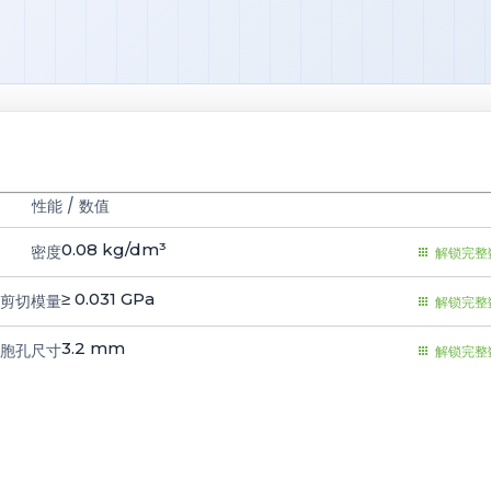
性能 / 数值
0.08
kg/dm³
密度
解锁完整
≥ 0.031
GPa
剪切模量
解锁完整
3.2
mm
胞孔尺寸
解锁完整