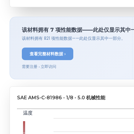
该材料拥有 7 项性能数据——此处仅显示其中
该材料拥有 821 项性能数据——此处仅显示其中一部分。
查看完整材料数据 ›
需要注册 • 立即访问
SAE AMS-C-81986 - 1/8 - 5.0 机械性能
温度