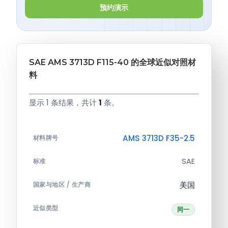
预约演示
SAE AMS 3713D F115-40 的全球近似对照材
料
显示 1 条结果，共计
1
条。
AMS 3713D F35-2.5
材料牌号
SAE
标准
美国
国家与地区 / 生产商
近似类型
同一