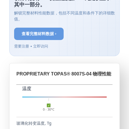
其中一部分。
解锁完整材料性能数据，包括不同温度和条件下的详细数
值。
查看完整材料数据 ›
需要注册 • 立即访问
PROPRIETARY TOPAS® 8007S-04 物理性能
温度
0 - 30°C
玻璃化转变温度, Tg