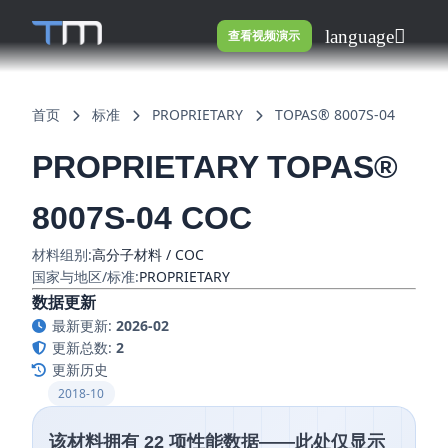
language
查看视频演示
首页
标准
PROPRIETARY
TOPAS® 8007S-04
PROPRIETARY TOPAS®
8007S-04 COC
材料组别:
高分子材料 / COC
国家与地区/标准:
PROPRIETARY
数据更新
最新更新:
2026-02
更新总数:
2
更新历史
2018-10
该材料拥有 22 项性能数据——此处仅显示